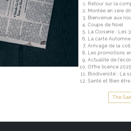
Retour sur la com
Montée en 1ère div
Bienvenue aux nou
Coupe de Noel
La Closerie : Les 
La carte Automne/
Arrivage de la co
Les promotions e
Actualité de l’éco
Offre licence 202
Biodiversité : La s
Santé et Bien être
The Sai