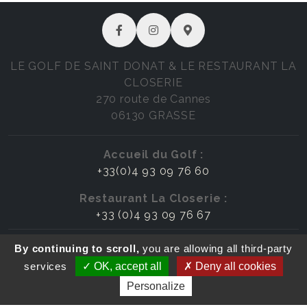
LE GOLF DE SAINT DONAT & LE RESTAURANT LA
CLOSERIE
270 route de Cannes
06130 GRASSE
Accueil du Golf :
+33(0)4 93 09 76 60
Restaurant La Closerie :
+33 (0)4 93 09 76 67
Mentions légales & crédits
By continuing to scroll,
you are allowing all third-party
Politique de confidentialité
services
OK, accept all
Deny all cookies
Cookies
Personalize