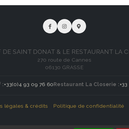
F DE SAINT DONAT & LE RESTAURANT LA C
270 route de Cannes
06130 GRASSE
 :
+33(0)4 93 09 76 60
Restaurant La Closerie :
+33
 légales & crédits
Politique de confidentialité